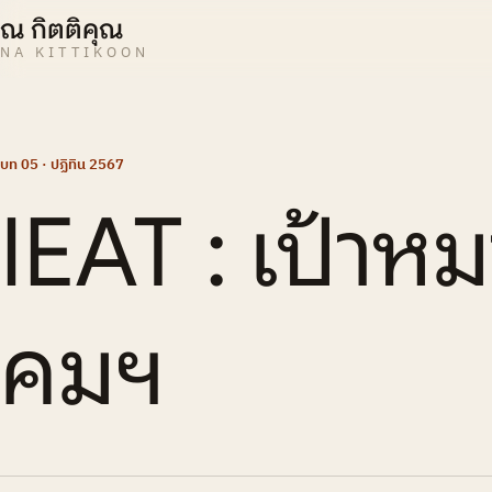
ณ กิตติคุณ
NA KITTIKOON
บท 05 · ปฏิทิน 2567
IEAT : เป้าห
คมฯ